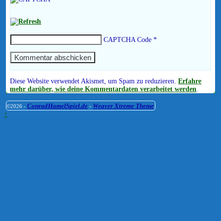
CAPTCHA Code
*
Diese Website verwendet Akismet, um Spam zu reduzieren.
Erfahre
mehr darüber, wie deine Kommentardaten verarbeitet werden
.
ConradHamelSpiel.de
Weaver Xtreme Theme
©2026 -
-
↑