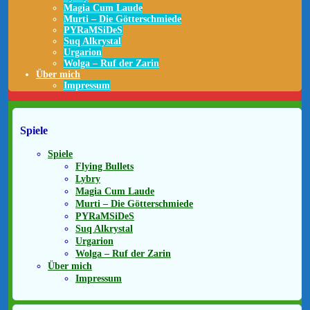
Magia Cum Laude
Murti – Die Götterschmiede
PYRaMSiDeS
Suq Alkrystal
Urgarion
Wolga – Ruf der Zarin
Über mich
Impressum
Spiele
Spiele
Flying Bullets
Lybry
Magia Cum Laude
Murti – Die Götterschmiede
PYRaMSiDeS
Suq Alkrystal
Urgarion
Wolga – Ruf der Zarin
Über mich
Impressum