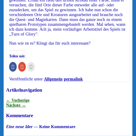
gewinnen. Erhält ein Held den dritten Kristall einer Farbe, muss er
versuchen, die fünf Orte dieser Farbe entweder alle auf- oder
zuzudecken, um das Spiel zu gewinnen. Ich habe nun schon die
verschiedenen Orte und Kreaturen ausgearbeitet und brauche noch
die Quest- und Magiekarten. Dann muss das ganze noch zu einem
spielbaren Prototypen zusammengebastelt werden. Mal sehen, wann
ich dazu komme. Ach ja, mein vorläufiger Arbeitstitel des Spiels ist
„Turn of Glory“.
Nun wie ist es? Klingt das für euch interessant?
Teilen mit:
Klick,
Zum
Klick,
um
Teilen
um
auf
auf
dies
Facebook
Google+
einem
Veröffentlicht unter
Allgemein
permalink
zu
anklicken
Freund
teilen
(Wird
per
(Wird
in
E-
Artikelnavigation
in
neuem
Mail
neuem
Fenster
zu
Fenster
geöffnet)
senden
←
Vorherige
geöffnet)
(Wird
Nächste
→
in
neuem
Fenster
Kommentare
geöffnet)
Eine neue Idee
— Keine Kommentare