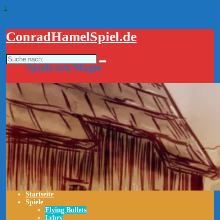
↓
ConradHamelSpiel.de
Suche
nach:
Spiele mit Magie
Startseite
Spiele
Flying Bullets
Lybry