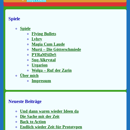
Spiele
Spiele
Flying Bullets
Lybry
Magia Cum Laude
Murti – Die Götterschmiede
PYRaMSiDeS
Suq Alkrystal
Urgarion
Wolga – Ruf der Zarin
Über mich
Impressum
Neueste Beiträge
Und dann waren wieder Ideen da
Die Sache mit der Zeit
Back to Action
Endlich wieder Zeit für Prototypen