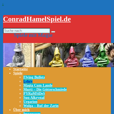
↓
ConradHamelSpiel.de
Suche
nach:
Spiele mit Magie
Startseite
Spiele
Flying Bullets
Lybry
Magia Cum Laude
Murti – Die Götterschmiede
PYRaMSiDeS
Suq Alkrystal
Urgarion
Wolga – Ruf der Zarin
Über mich
Impressum