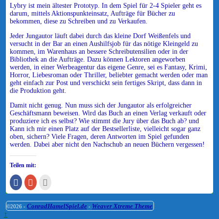
Lybry ist mein ältester Prototyp. In dem Spiel für 2-4 Spieler geht es
darum, mittels Aktionspunkteinsatz, Aufträge für Bücher zu
bekommen, diese zu Schreiben und zu Verkaufen.
Jeder Jungautor läuft dabei durch das kleine Dorf Weißenfels und
versucht in der Bar an einen Aushilfsjob für das nötige Kleingeld zu
kommen, im Warenhaus an bessere Schreibutensilien oder in der
Bibliothek an die Aufträge. Dazu können Lektoren angeworben
werden, in einer Werbeagentur das eigene Genre, sei es Fantasy, Krimi,
Horror, Liebesroman oder Thriller, beliebter gemacht werden oder man
geht einfach zur Post und verschickt sein fertiges Skript, dass dann in
die Produktion geht.
Damit nicht genug. Nun muss sich der Jungautor als erfolgreicher
Geschäftsmann beweisen. Wird das Buch an einen Verlag verkauft oder
produziere ich es selbst? Wie stimmt die Jury über das Buch ab? und
Kann ich mir einen Platz auf der Bestsellerliste, vielleicht sogar ganz
oben, sichern? Viele Fragen, deren Antworten im Spiel gefunden
werden. Dabei aber nicht den Nachschub an neuen Büchern vergessen!
Teilen mit:
Klick,
Zum
Klick,
um
Teilen
um
auf
auf
dies
Facebook
Google+
einem
zu
anklicken
Freund
ConradHamelSpiel.de
Weaver Xtreme Theme
©2026 -
-
teilen
(Wird
per
↑
(Wird
in
E-