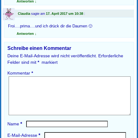
Antworten
↓
e
F
(
n
e
W
s
n
i
Claudia
sagte am
17. April 2017 um 10:38
:
t
s
r
e
t
d
r
e
i
g
r
n
Froi….prima….und ich drück dir die Daumen 🙂
e
g
n
ö
e
e
Antworten
↓
f
ö
u
f
f
e
n
f
m
Schreibe einen Kommentar
e
n
F
t
e
e
)
t
n
Deine E-Mail-Adresse wird nicht veröffentlicht.
Erforderliche
)
s
Felder sind mit
*
markiert
t
e
r
Kommentar
*
g
e
ö
f
f
n
e
t
)
*
Name
*
E-Mail-Adresse