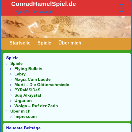
ConradHamelSpiel.de
Spiele mit Magie
Startseite
Spiele
Über mich
Spiele
Spiele
Flying Bullets
Lybry
Magia Cum Laude
Murti – Die Götterschmiede
PYRaMSiDeS
Suq Alkrystal
Urgarion
Wolga – Ruf der Zarin
Über mich
Impressum
Neueste Beiträge