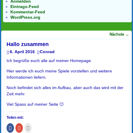
Anmelden
Eintrags-Feed
Kommentar-Feed
WordPress.org
Nächste
→
Artikelnavigation
Hallo zusammen
6. April 2016
Conrad
Ich begrüße euch alle auf meiner Homepage.
Hier werde ich euch meine Spiele vorstellen und weitere
Informationen liefern.
Noch befindet sich alles im Aufbau, aber auch das wird mit der
Zeit mehr.
Viel Spass auf meiner Seite 🙂
Teilen mit:
K
Z
K
l
u
l